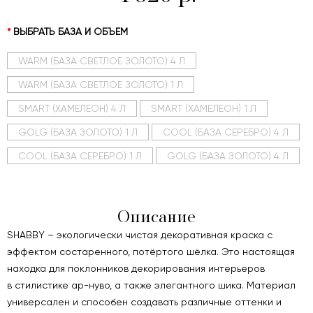
ВЫБРАТЬ БАЗА И ОБЪЕМ
WARM (БАЗА СВЕТЛОЕ ЗОЛОТО) 4 Л
WARM (БАЗА СВЕТЛОЕ ЗОЛОТО) 1 Л
SMART (ХАМЕЛЕОН) 4 Л
SMART (ХАМЕЛЕОН) 1 Л
GOLG (БАЗА ЗОЛОТО) 1 Л
COOL (БАЗА СЕРЕБРО) 4 Л
COOL (БАЗА СЕРЕБРО) 1 Л
GOLG (БАЗА ЗОЛОТО) 4 Л
Описание
SHABBY – экологически чистая декоративная краска с
эффектом состаренного, потёртого шёлка. Это настоящая
находка для поклонников декорирования интерьеров
в стилистике ар-нуво, а также элегантного шика. Материал
универсален и способен создавать различные оттенки и