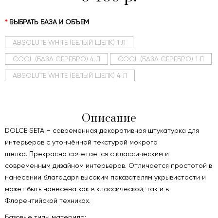
ВЫБРАТЬ БАЗА И ОБЪЕМ
ABSOLUTE WHITE (БЕЛЫЙ ШЕЛК) 1 Л
COOL (БАЗА СЕРЕБРО) 4 Л
COOL (БАЗА СЕРЕБРО) 1 Л
ABSOLUTE WHITE (БЕЛЫЙ ШЕЛК) 4 Л
Описание
DOLCE SETA – современная декоративная штукатурка для
интерьеров с утончённой текстурой мокрого
шёлка. Прекрасно сочетается с классическим и
современным дизайном интерьеров. Отличается простотой в
нанесении благодаря высоким показателям укрывистости и
может быть нанесена как в классической, так и в
Флорентийской техниках.
Базовые типы материла: