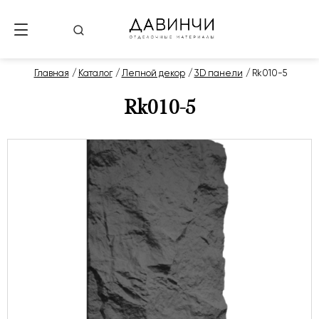
Главная
Каталог
Лепной декор
3D панели
Rk010-5
Rk010-5