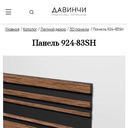
Главная
Каталог
Лепной декор
3D панели
Панель 924-83SH
Панель 924-83SH