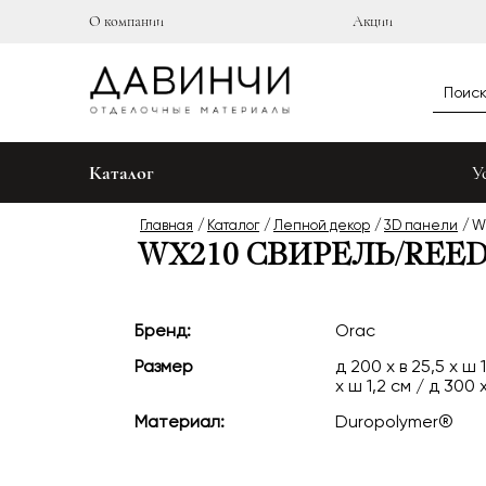
О компании
Акции
Каталог
У
Главная
Каталог
Лепной декор
3D панели
W
WX210 СВИРЕЛЬ/REE
Бренд:
Orac
Размер
д 200 x в 25,5 x ш 
x ш 1,2 см / д 300 х
Материал:
Duropolymer® ‎