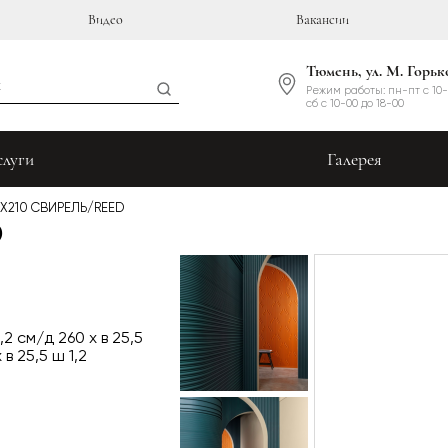
Видео
Вакансии
Тюмень, ул. М. Горьк
Режим работы: пн-пт с 10-
сб с 10-00 до 18-00
слуги
Галерея
X210 СВИРЕЛЬ/REED
D
1,2 см/д 260 x в 25,5
 в 25,5 ш 1,2