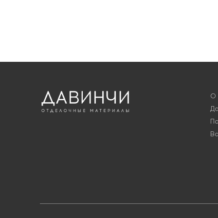
О
До
По
В