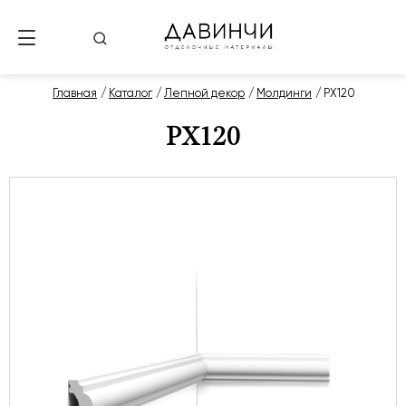
Главная
Каталог
Лепной декор
Молдинги
PX120
PX120