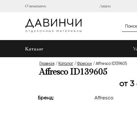
О компании
Акции
Каталог
У
Главная
Каталог
Фрески
Affresco ID139605
Affresco ID139605
от 3
Бренд:
Affresco