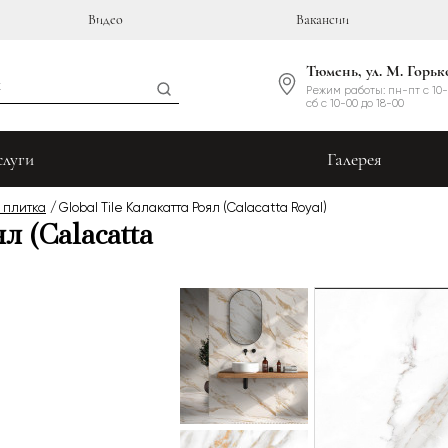
Видео
Вакансии
Тюмень, ул. М. Горьк
Режим работы: пн-пт с 10-
сб с 10-00 до 18-00
слуги
Галерея
 плитка
Global Tile Калакатта Роял (Calacatta Royal)
л (Calacatta