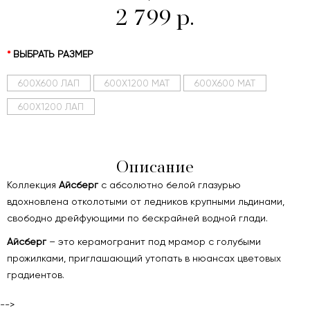
2 799 р.
ВЫБРАТЬ РАЗМЕР
600Х600 ЛАП
600Х1200 МАТ
600Х600 МАТ
600Х1200 ЛАП
Описание
Коллекция
Айсберг
с абсолютно белой глазурью
вдохновлена отколотыми от ледников крупными льдинами,
свободно дрейфующими по бескрайней водной глади.
Айсберг
– это керамогранит под мрамор с голубыми
прожилками, приглашающий утопать в нюансах цветовых
градиентов.
-->