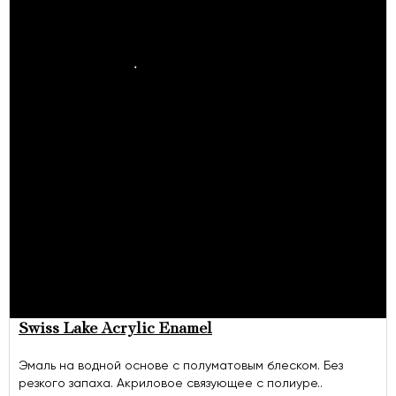
Swiss Lake Acrylic Enamel
Эмаль на водной основе с полуматовым блеском. Без
резкого запаха. Акриловое связующее с полиуре..