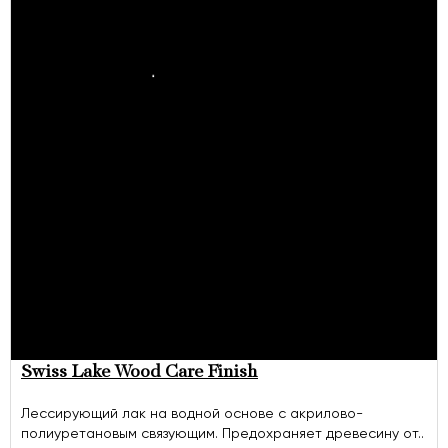
Swiss Lake Wood Care Finish
Лессирующий лак на водной основе с акрилово-
полиуретановым связующим. Предохраняет древесину от..