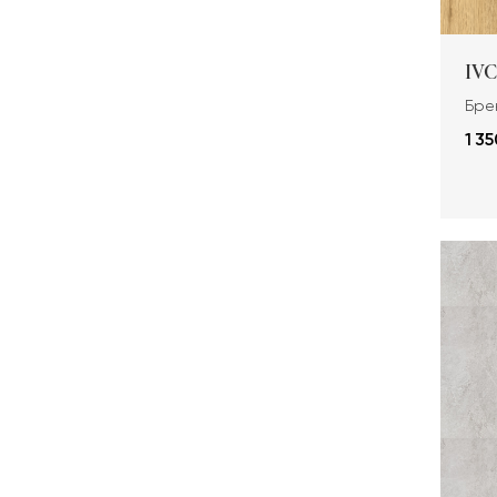
IVC
Брен
1 35