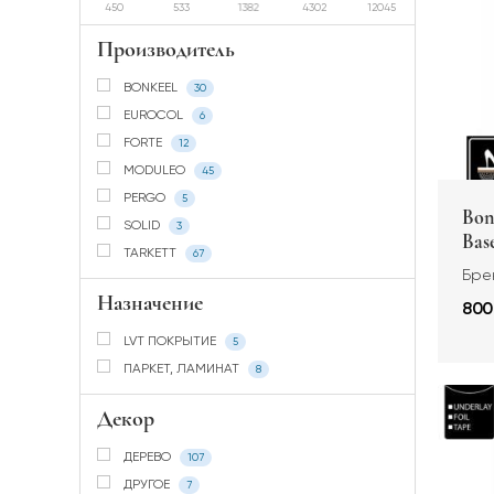
450
533
1382
4302
12045
Производитель
BONKEEL
30
EUROCOL
6
FORTE
12
MODULEO
45
PERGO
5
Bon
SOLID
3
Bas
TARKETT
67
Брен
Назначение
800
LVT ПОКРЫТИЕ
5
ПАРКЕТ, ЛАМИНАТ
8
Декор
ДЕРЕВО
107
ДРУГОЕ
7