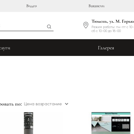
Видео
Вакансии
Тюмень, ул. М. Горьк
Режим работы: пн-пт с 10-
сб с 10-00 до 18-00
слуги
Галерея
овать по:
Цена возрастание