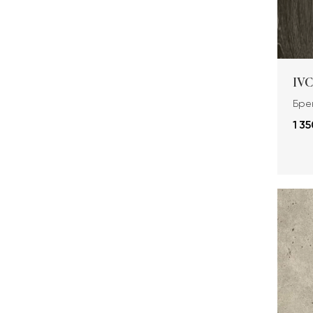
IVC
Брен
1 35