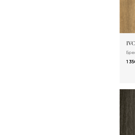
IVC
Брен
1 35