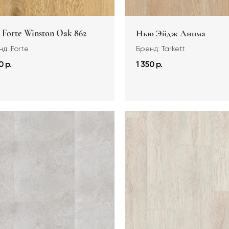
 Forte Winston Oak 862
Нью Эйдж Анима
д: Forte
Бренд: Tarkett
0 р.
1 350 р.