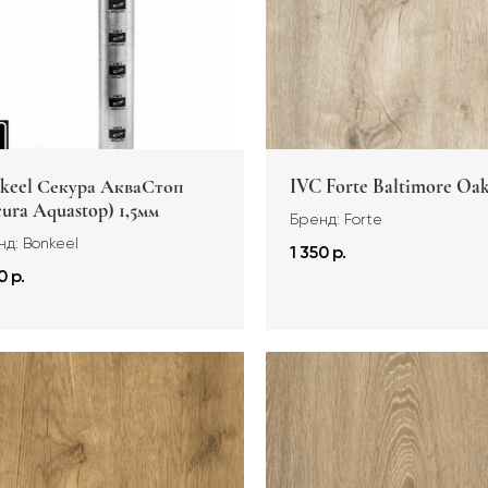
keel Секура АкваСтоп
IVC Forte Baltimore Oak
cura Aquastop) 1,5мм
Бренд: Forte
д: Bonkeel
1 350 р.
0 р.