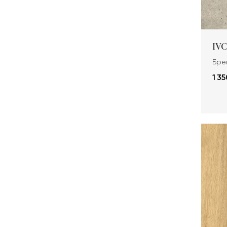
IVC
Брен
1 35