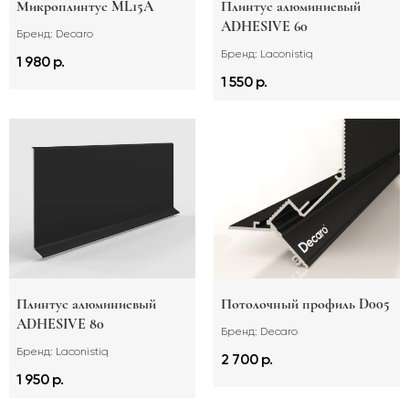
Микроплинтус ML15A
Плинтус алюминиевый
ADHESIVE 60
Бренд: Decaro
Бренд: Laconistiq
1 980 р.
1 550 р.
Плинтус алюминиевый
Потолочный профиль D005
ADHESIVE 80
Бренд: Decaro
Бренд: Laconistiq
2 700 р.
1 950 р.